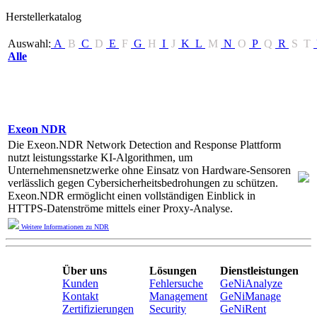
Herstellerkatalog
Auswahl:
A
B
C
D
E
F
G
H
I
J
K
L
M
N
O
P
Q
R
S
T
Alle
Exeon NDR
Die Exeon.NDR Network Detection and Response Plattform
nutzt leistungsstarke KI-Algorithmen, um
Unternehmensnetzwerke ohne Einsatz von Hardware-Sensoren
verlässlich gegen Cybersicherheitsbedrohungen zu schützen.
Exeon.NDR ermöglicht einen vollständigen Einblick in
HTTPS-Datenströme mittels einer Proxy-Analyse.
Weitere Informationen zu NDR
Über uns
Lösungen
Dienstleistungen
Kunden
Fehlersuche
GeNiAnalyze
Kontakt
Management
GeNiManage
Zertifizierungen
Security
GeNiRent