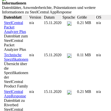
Informationen
Datenblätter, Anwenderberichte, Präsentationen und weitere
Informationen zu SteelCentral AppResponse
Datenblatt
Version
Datum
Sprache
Größe
OS
SteelCentral
n/a
15.11.2020
0.21 MB
n/a
Packet
Analyzer Plus
Datenblatt zum
SteelCentral
Packet
Analyzer Plus
Technische
n/a
15.11.2020
0.11 MB
n/a
Spezifikationen
Übersicht über
die
Spezifikationen
der
SteelCentral
Product Family
SteelCentral
n/a
15.11.2020
0.21 MB
n/a
AppResponse
Datenblatt zu
Riverbed
SteelCentral