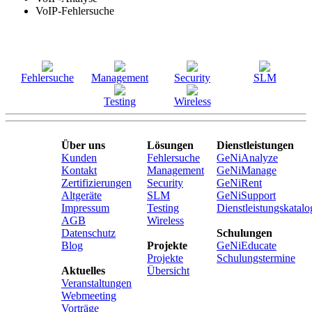
VoIP-Fehlersuche
Fehlersuche
Management
Security
SLM
Testing
Wireless
Über uns
Lösungen
Dienstleistungen
Kunden
Fehlersuche
GeNiAnalyze
Kontakt
Management
GeNiManage
Zertifizierungen
Security
GeNiRent
Altgeräte
SLM
GeNiSupport
Impressum
Testing
Dienstleistungskatalo
AGB
Wireless
Datenschutz
Schulungen
Blog
Projekte
GeNiEducate
Projekte
Schulungstermine
Aktuelles
Übersicht
Veranstaltungen
Webmeeting
Vorträge