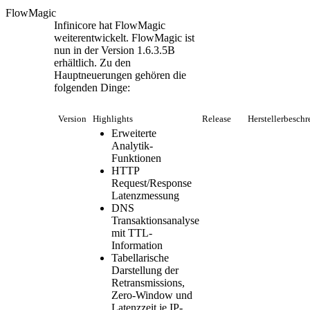
FlowMagic
Infinicore hat FlowMagic
weiterentwickelt. FlowMagic ist
nun in der Version 1.6.3.5B
erhältlich. Zu den
Hauptneuerungen gehören die
folgenden Dinge:
Version
Highlights
Release
Herstellerbesch
Erweiterte
Analytik-
Funktionen
HTTP
Request/Response
Latenzmessung
DNS
Transaktionsanalyse
mit TTL-
Information
Tabellarische
Darstellung der
Retransmissions,
Zero-Window und
Latenzzeit je IP-