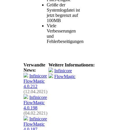
Größe der
Systemlogdatei ist
jetzt begrenzt auf
100MB
Viele
Verbesserungen
und
Fehlerbeseitigungen
Verwandte
Weitere Informationen:
News:
Infinicore
Infinicore
FlowMagic
FlowMagic
4.0.212
(12.04.2021)
Infinicore
FlowMagic
4.0.198
(04.02.2021)
Infinicore
FlowMagic
4.0.187