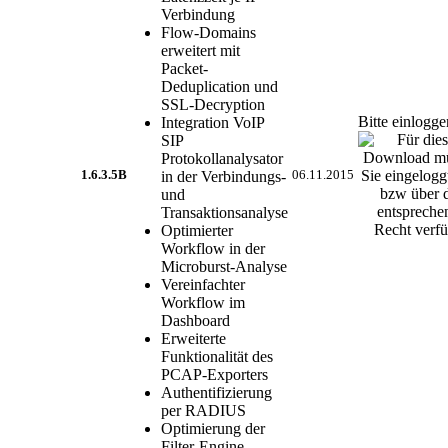
Verbindung
Flow-Domains
erweitert mit
Packet-
Deduplication und
SSL-Decryption
Bitte einlogg
Integration VoIP
SIP
Protokollanalysator
1.6.3.5B
in der Verbindungs-
06.11.2015
und
Transaktionsanalyse
Optimierter
Workflow in der
Microburst-Analyse
Vereinfachter
Workflow im
Dashboard
Erweiterte
Funktionalität des
PCAP-Exporters
Authentifizierung
per RADIUS
Optimierung der
Filter-Engine