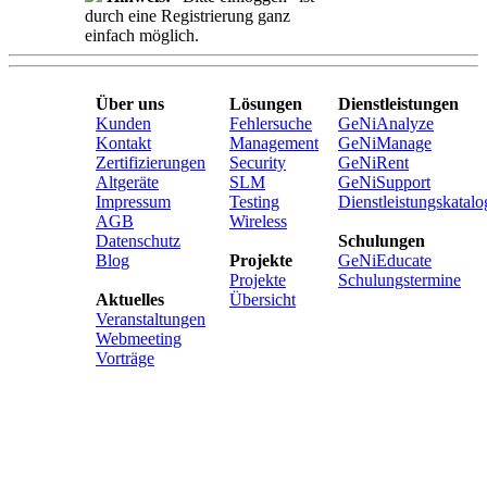
durch eine Registrierung ganz
einfach möglich.
Über uns
Lösungen
Dienstleistungen
Kunden
Fehlersuche
GeNiAnalyze
Kontakt
Management
GeNiManage
Zertifizierungen
Security
GeNiRent
Altgeräte
SLM
GeNiSupport
Impressum
Testing
Dienstleistungskatalo
AGB
Wireless
Datenschutz
Schulungen
Blog
Projekte
GeNiEducate
Projekte
Schulungstermine
Aktuelles
Übersicht
Veranstaltungen
Webmeeting
Vorträge