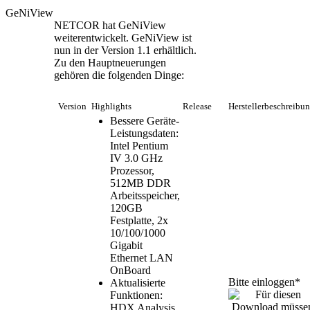
GeNiView
NETCOR hat GeNiView
weiterentwickelt. GeNiView ist
nun in der Version 1.1 erhältlich.
Zu den Hauptneuerungen
gehören die folgenden Dinge:
Version
Highlights
Release
Herstellerbeschreibu
Bessere Geräte-
Leistungsdaten:
Intel Pentium
IV 3.0 GHz
Prozessor,
512MB DDR
Arbeitsspeicher,
120GB
Festplatte, 2x
10/100/1000
Gigabit
Ethernet LAN
OnBoard
Bitte einloggen*
Aktualisierte
Funktionen:
HDX Analysis,