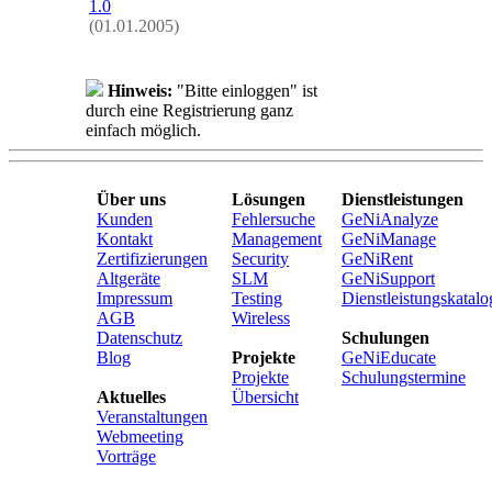
1.0
(01.01.2005)
Hinweis:
"Bitte einloggen" ist
durch eine Registrierung ganz
einfach möglich.
Über uns
Lösungen
Dienstleistungen
Kunden
Fehlersuche
GeNiAnalyze
Kontakt
Management
GeNiManage
Zertifizierungen
Security
GeNiRent
Altgeräte
SLM
GeNiSupport
Impressum
Testing
Dienstleistungskatalo
AGB
Wireless
Datenschutz
Schulungen
Blog
Projekte
GeNiEducate
Projekte
Schulungstermine
Aktuelles
Übersicht
Veranstaltungen
Webmeeting
Vorträge