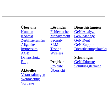
Über uns
Lösungen
Dienstleistungen
Kunden
Fehlersuche
GeNiAnalyze
Kontakt
Management
GeNiManage
Zertifizierungen
Security
GeNiRent
Altgeräte
SLM
GeNiSupport
Impressum
Testing
Dienstleistungskatalo
AGB
Wireless
Datenschutz
Schulungen
Blog
Projekte
GeNiEducate
Projekte
Schulungstermine
Aktuelles
Übersicht
Veranstaltungen
Webmeeting
Vorträge