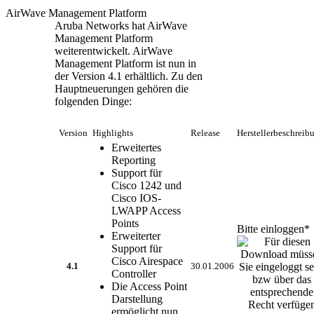
AirWave Management Platform
Aruba Networks hat AirWave
Management Platform
weiterentwickelt. AirWave
Management Platform ist nun in
der Version 4.1 erhältlich. Zu den
Hauptneuerungen gehören die
folgenden Dinge:
Version
Highlights
Release
Herstellerbeschrei
Erweitertes
Reporting
Support für
Cisco 1242 und
Cisco IOS-
LWAPP Access
Points
Bitte einloggen*
Erweiterter
Support für
Cisco Airespace
4.1
30.01.2006
Controller
Die Access Point
Darstellung
ermöglicht nun