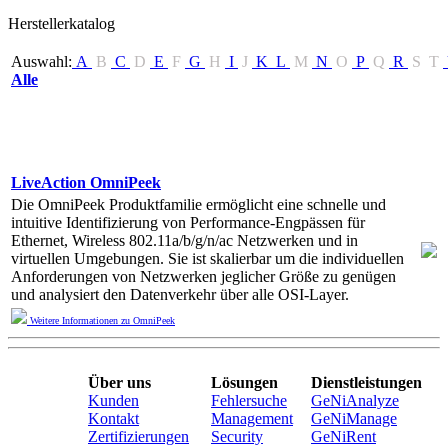
Herstellerkatalog
Auswahl:
A
B
C
D
E
F
G
H
I
J
K
L
M
N
O
P
Q
R
S
T
Alle
LiveAction OmniPeek
Die OmniPeek Produktfamilie ermöglicht eine schnelle und
intuitive Identifizierung von Performance-Engpässen für
Ethernet, Wireless 802.11a/b/g/n/ac Netzwerken und in
virtuellen Umgebungen. Sie ist skalierbar um die individuellen
Anforderungen von Netzwerken jeglicher Größe zu genügen
und analysiert den Datenverkehr über alle OSI-Layer.
Weitere Informationen zu OmniPeek
Über uns
Lösungen
Dienstleistungen
Kunden
Fehlersuche
GeNiAnalyze
Kontakt
Management
GeNiManage
Zertifizierungen
Security
GeNiRent