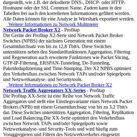
dargestellt, wie z.B. der dekodierte DNS-, DHCP- oder HTTP-
Hostname oder der SSL Common Name. Zudem kann in den
Tabellen frei nach den korrelierten Informationen gefiltert werden.
Alle Daten können für eine Analyse in Wireshark exportiert werden.
Weitere Informationen zu Network Multimeter
Network Packet Broker X2
- Profitap
Die Geräte der Profitap X2-Serie sind Network Packet Broker
Switches (NPBS) der nächsten Generation mit einem
Gesamtdurchsatz von bis zu 12,8 Tbit/s. Diese Switches
unterstützen neben den Standardfunktionen Aggregation, Filtering
und Regeneration auch erweiterte Funktionen wie Packet Slicing,
GTP-IP-Filterung, ERSPAN-Tunneling, De-Tunneling,
Paketdeduplizierung und Time-Stamping. Der X2 NPBS optimiert
den Verkehrsfluss zwischen Network TAPs und/oder Spiegelports
und Netzwerkanalyse- und Securitytools.
Weitere Informationen zu Network Packet Broker X2
Network Traffic Aggregators XX-Series
- Profitap
Die Profitap XX-Serie ist eine Reihe von Network Traffic
Aggregators und stellt eine Einstiegsvariante eines Network Packet
Brokers (NPB) mit einem Gesamtdurchsatz von bis zu 3,2 Tbit/s
dar. Diese Switches unterstützen Aggregation, Filtering, Replikation
und Load Balancing.Die XX-Serie optimiert den Verkehrsfluss
zwischen Network TAPs und/oder Spiegelports sowie
Netzwerkanalyse- und Security-Tools und wird häufig zum
Voraggregieren und Filtern des Netzwerkverkehrs eingesetzt