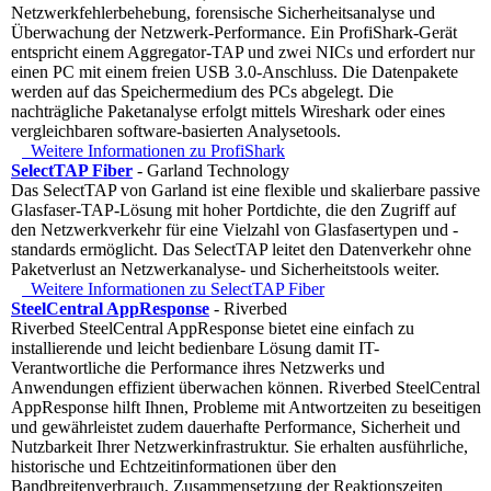
Netzwerkfehlerbehebung, forensische Sicherheitsanalyse und
Überwachung der Netzwerk-Performance. Ein ProfiShark-Gerät
entspricht einem Aggregator-TAP und zwei NICs und erfordert nur
einen PC mit einem freien USB 3.0-Anschluss. Die Datenpakete
werden auf das Speichermedium des PCs abgelegt. Die
nachträgliche Paketanalyse erfolgt mittels Wireshark oder eines
vergleichbaren software-basierten Analysetools.
Weitere Informationen zu ProfiShark
SelectTAP Fiber
- Garland Technology
Das SelectTAP von Garland ist eine flexible und skalierbare passive
Glasfaser-TAP-Lösung mit hoher Portdichte, die den Zugriff auf
den Netzwerkverkehr für eine Vielzahl von Glasfasertypen und -
standards ermöglicht. Das SelectTAP leitet den Datenverkehr ohne
Paketverlust an Netzwerkanalyse- und Sicherheitstools weiter.
Weitere Informationen zu SelectTAP Fiber
SteelCentral AppResponse
- Riverbed
Riverbed SteelCentral AppResponse bietet eine einfach zu
installierende und leicht bedienbare Lösung damit IT-
Verantwortliche die Performance ihres Netzwerks und
Anwendungen effizient überwachen können. Riverbed SteelCentral
AppResponse hilft Ihnen, Probleme mit Antwortzeiten zu beseitigen
und gewährleistet zudem dauerhafte Performance, Sicherheit und
Nutzbarkeit Ihrer Netzwerkinfrastruktur. Sie erhalten ausführliche,
historische und Echtzeitinformationen über den
Bandbreitenverbrauch, Zusammensetzung der Reaktionszeiten