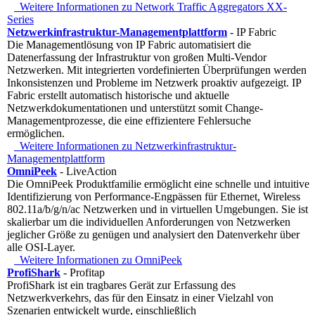
Weitere Informationen zu Network Traffic Aggregators XX-
Series
Netzwerkinfrastruktur-Managementplattform
- IP Fabric
Die Managementlösung von IP Fabric automatisiert die
Datenerfassung der Infrastruktur von großen Multi-Vendor
Netzwerken. Mit integrierten vordefinierten Überprüfungen werden
Inkonsistenzen und Probleme im Netzwerk proaktiv aufgezeigt. IP
Fabric erstellt automatisch historische und aktuelle
Netzwerkdokumentationen und unterstützt somit Change-
Managementprozesse, die eine effizientere Fehlersuche
ermöglichen.
Weitere Informationen zu Netzwerkinfrastruktur-
Managementplattform
OmniPeek
- LiveAction
Die OmniPeek Produktfamilie ermöglicht eine schnelle und intuitive
Identifizierung von Performance-Engpässen für Ethernet, Wireless
802.11a/b/g/n/ac Netzwerken und in virtuellen Umgebungen. Sie ist
skalierbar um die individuellen Anforderungen von Netzwerken
jeglicher Größe zu genügen und analysiert den Datenverkehr über
alle OSI-Layer.
Weitere Informationen zu OmniPeek
ProfiShark
- Profitap
ProfiShark ist ein tragbares Gerät zur Erfassung des
Netzwerkverkehrs, das für den Einsatz in einer Vielzahl von
Szenarien entwickelt wurde, einschließlich