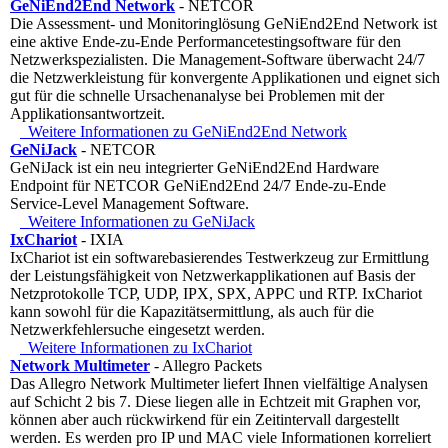
GeNiEnd2End Network
- NETCOR
Die Assessment- und Monitoringlösung GeNiEnd2End Network ist
eine aktive Ende-zu-Ende Performancetestingsoftware für den
Netzwerkspezialisten. Die Management-Software überwacht 24/7
die Netzwerkleistung für konvergente Applikationen und eignet sich
gut für die schnelle Ursachenanalyse bei Problemen mit der
Applikationsantwortzeit.
Weitere Informationen zu GeNiEnd2End Network
GeNiJack
- NETCOR
GeNiJack ist ein neu integrierter GeNiEnd2End Hardware
Endpoint für NETCOR GeNiEnd2End 24/7 Ende-zu-Ende
Service-Level Management Software.
Weitere Informationen zu GeNiJack
IxChariot
- IXIA
IxChariot ist ein softwarebasierendes Testwerkzeug zur Ermittlung
der Leistungsfähigkeit von Netzwerkapplikationen auf Basis der
Netzprotokolle TCP, UDP, IPX, SPX, APPC und RTP. IxChariot
kann sowohl für die Kapazitätsermittlung, als auch für die
Netzwerkfehlersuche eingesetzt werden.
Weitere Informationen zu IxChariot
Network Multimeter
- Allegro Packets
Das Allegro Network Multimeter liefert Ihnen vielfältige Analysen
auf Schicht 2 bis 7. Diese liegen alle in Echtzeit mit Graphen vor,
können aber auch rückwirkend für ein Zeitintervall dargestellt
werden. Es werden pro IP und MAC viele Informationen korreliert