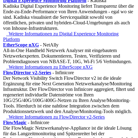
Digital Experience Monitoring Platform
- Kadiska
Kadiska Digital Experience Monitoring liefert Transparenz über die
Ende-zu-Ende-Performance von Ihren Anwendungen - egal wo sie
sind. Kadiska visualisiert die Servicequalität sowohl von
öffentlichen, privaten und hybriden-Cloud-Umgebungen als auch
von Inhouse-Infrastrukturen.
Weitere Informationen zu Digital Experience Monitoring
Platform
EtherScope nXG
- NetAlly
All-in-One Handheld Netzwerk Analyser mit eingebautem
Netzwerkexperten. Dokumentieren, Testen, Verifizieren und
Problemdiagnosen von NBASE-T, 10G, Wi-Fi 5/6 Verbindungen.
Weitere Informationen zu EtherScope nXG
FlowDirector v2-Series
- Infinicore
Der Network Visibility Switch FlowDirector v2 ist die ideale
Ergänzung für eine Next Generation Netzwerkanalyse/Monitoring
Infrastruktur. Der FlowDirector von Infinicore aggregiert, filtert und
regeneriert individuelle Datenströme von Ihren
10G/25G/40G/100G/400G-Netzen zu Ihren Analyse/Monitoring-
Tools. Hierdurch ist eine nahtlose Integration zwischen dem
Produktionsnetzwerk und den Analyse/Monitoring-Tools möglich.
Weitere Informationen zu FlowDirector v2-Series
FlowMagic
- Infinicore
Die FlowMagic Netzwerkanalyse-Appliance ist die ideale Lösung
für das Langzeitmonitoring und Spitzenreiter bei der