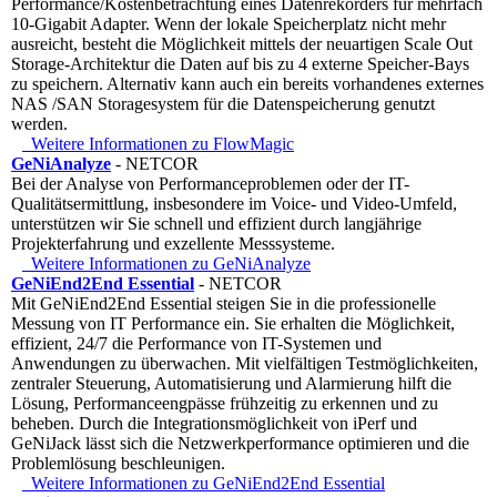
Performance/Kostenbetrachtung eines Datenrekorders für mehrfach
10-Gigabit Adapter. Wenn der lokale Speicherplatz nicht mehr
ausreicht, besteht die Möglichkeit mittels der neuartigen Scale Out
Storage-Architektur die Daten auf bis zu 4 externe Speicher-Bays
zu speichern. Alternativ kann auch ein bereits vorhandenes externes
NAS /SAN Storagesystem für die Datenspeicherung genutzt
werden.
Weitere Informationen zu FlowMagic
GeNiAnalyze
- NETCOR
Bei der Analyse von Performanceproblemen oder der IT-
Qualitätsermittlung, insbesondere im Voice- und Video-Umfeld,
unterstützen wir Sie schnell und effizient durch langjährige
Projekterfahrung und exzellente Messsysteme.
Weitere Informationen zu GeNiAnalyze
GeNiEnd2End Essential
- NETCOR
Mit GeNiEnd2End Essential steigen Sie in die professionelle
Messung von IT Performance ein. Sie erhalten die Möglichkeit,
effizient, 24/7 die Performance von IT-Systemen und
Anwendungen zu überwachen. Mit vielfältigen Testmöglichkeiten,
zentraler Steuerung, Automatisierung und Alarmierung hilft die
Lösung, Performanceengpässe frühzeitig zu erkennen und zu
beheben. Durch die Integrationsmöglichkeit von iPerf und
GeNiJack lässt sich die Netzwerkperformance optimieren und die
Problemlösung beschleunigen.
Weitere Informationen zu GeNiEnd2End Essential