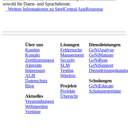
sowohl für Daten- und Sprachdienste.
Weitere Informationen zu SteelCentral AppResponse
Über uns
Lösungen
Dienstleistungen
Kunden
Fehlersuche
GeNiAnalyze
Kontakt
Management
GeNiManage
Zertifizierungen
Security
GeNiRent
Altgeräte
SLM
GeNiSupport
Impressum
Testing
Dienstleistungskatalo
AGB
Wireless
Datenschutz
Schulungen
Blog
Projekte
GeNiEducate
Projekte
Schulungstermine
Aktuelles
Übersicht
Veranstaltungen
Webmeeting
Vorträge