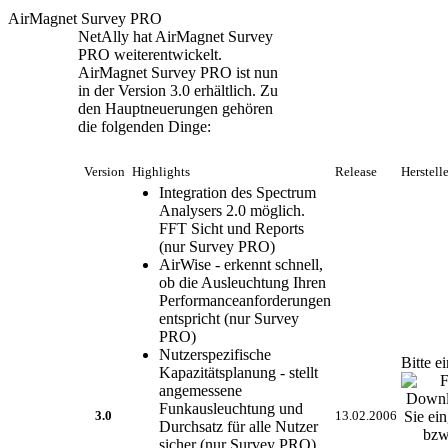
AirMagnet Survey PRO
NetAlly hat AirMagnet Survey
PRO weiterentwickelt.
AirMagnet Survey PRO ist nun
in der Version 3.0 erhältlich. Zu
den Hauptneuerungen gehören
die folgenden Dinge:
Version
Highlights
Release
Herstell
Integration des Spectrum
Analysers 2.0 möglich.
FFT Sicht und Reports
(nur Survey PRO)
AirWise - erkennt schnell,
ob die Ausleuchtung Ihren
Performanceanforderungen
entspricht (nur Survey
PRO)
Nutzerspezifische
Bitte e
Kapazitätsplanung - stellt
angemessene
Funkausleuchtung und
3.0
13.02.2006
Durchsatz für alle Nutzer
sicher (nur Survey PRO)