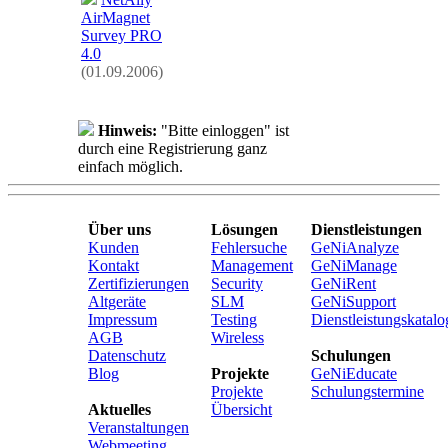
AirMagnet
Survey PRO
4.0
(01.09.2006)
Hinweis:
"Bitte einloggen" ist
durch eine Registrierung ganz
einfach möglich.
Über uns
Lösungen
Dienstleistungen
Kunden
Fehlersuche
GeNiAnalyze
Kontakt
Management
GeNiManage
Zertifizierungen
Security
GeNiRent
Altgeräte
SLM
GeNiSupport
Impressum
Testing
Dienstleistungskatalo
AGB
Wireless
Datenschutz
Schulungen
Blog
Projekte
GeNiEducate
Projekte
Schulungstermine
Aktuelles
Übersicht
Veranstaltungen
Webmeeting