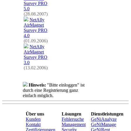
Survey PRO
5.0
(28.08.2007)
NetAlly
AirMagnet
Survey PRO
4.0
(01.09.2006)
NetAlly
AirMagnet
Survey PRO
3.0
(13.02.2006)
Hinweis:
"Bitte einloggen" ist
durch eine Registrierung ganz
einfach möglich.
Über uns
Lösungen
Dienstleistungen
Kunden
Fehlersuche
GeNiAnalyze
Kontakt
Management
GeNiManage
Zertifizierungen
Security
GeNiRent