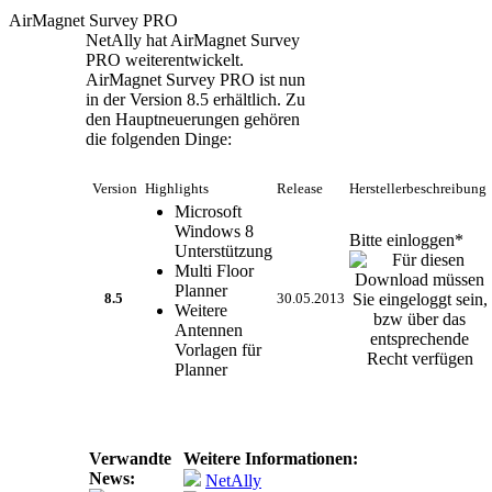
AirMagnet Survey PRO
NetAlly hat AirMagnet Survey
PRO weiterentwickelt.
AirMagnet Survey PRO ist nun
in der Version 8.5 erhältlich. Zu
den Hauptneuerungen gehören
die folgenden Dinge:
Version
Highlights
Release
Herstellerbeschreibung
Microsoft
Windows 8
Bitte einloggen*
Unterstützung
Multi Floor
Planner
8.5
30.05.2013
Weitere
Antennen
Vorlagen für
Planner
Verwandte
Weitere Informationen:
News:
NetAlly