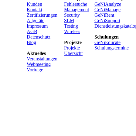
Kunden
Fehlersuche
GeNiAnalyze
Kontakt
Management
GeNiManage
Zertifizierungen
Security
GeNiRent
Altgeräte
SLM
GeNiSupport
Impressum
Testing
Dienstleistungskatalo
AGB
Wireless
Datenschutz
Schulungen
Blog
Projekte
GeNiEducate
Projekte
Schulungstermine
Aktuelles
Übersicht
Veranstaltungen
Webmeeting
Vorträge