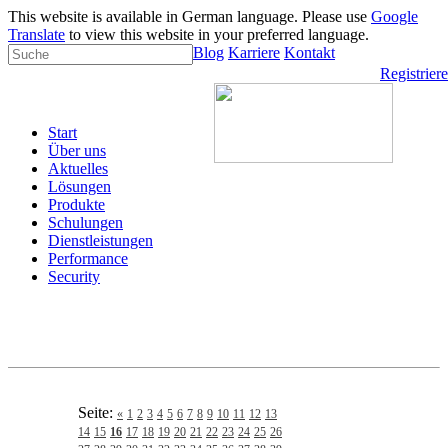
This website is available in German language. Please use
Google
Translate
to view this website in your preferred language.
Blog
Karriere
Kontakt
Registrier
Start
Über uns
Aktuelles
Lösungen
Produkte
Schulungen
Dienstleistungen
Performance
Security
Seite:
«
1
2
3
4
5
6
7
8
9
10
11
12
13
14
15
16
17
18
19
20
21
22
23
24
25
26