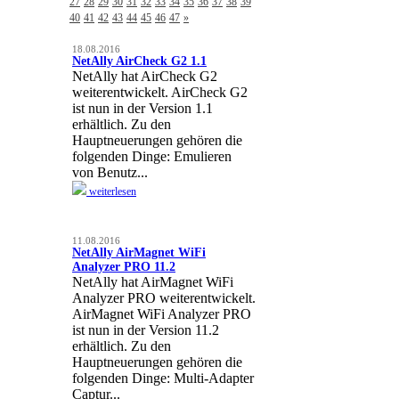
27
28
29
30
31
32
33
34
35
36
37
38
39
40
41
42
43
44
45
46
47
»
18.08.2016
NetAlly AirCheck G2 1.1
NetAlly hat AirCheck G2
weiterentwickelt. AirCheck G2
ist nun in der Version 1.1
erhältlich. Zu den
Hauptneuerungen gehören die
folgenden Dinge: Emulieren
von Benutz...
weiterlesen
11.08.2016
NetAlly AirMagnet WiFi
Analyzer PRO 11.2
NetAlly hat AirMagnet WiFi
Analyzer PRO weiterentwickelt.
AirMagnet WiFi Analyzer PRO
ist nun in der Version 11.2
erhältlich. Zu den
Hauptneuerungen gehören die
folgenden Dinge: Multi-Adapter
Captur...