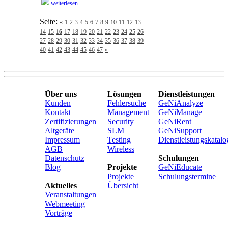
weiterlesen
Seite:
«
1
2
3
4
5
6
7
8
9
10
11
12
13
14
15
16
17
18
19
20
21
22
23
24
25
26
27
28
29
30
31
32
33
34
35
36
37
38
39
40
41
42
43
44
45
46
47
»
Über uns
Lösungen
Dienstleistungen
Kunden
Fehlersuche
GeNiAnalyze
Kontakt
Management
GeNiManage
Zertifizierungen
Security
GeNiRent
Altgeräte
SLM
GeNiSupport
Impressum
Testing
Dienstleistungskatalo
AGB
Wireless
Datenschutz
Schulungen
Blog
Projekte
GeNiEducate
Projekte
Schulungstermine
Aktuelles
Übersicht
Veranstaltungen
Webmeeting
Vorträge