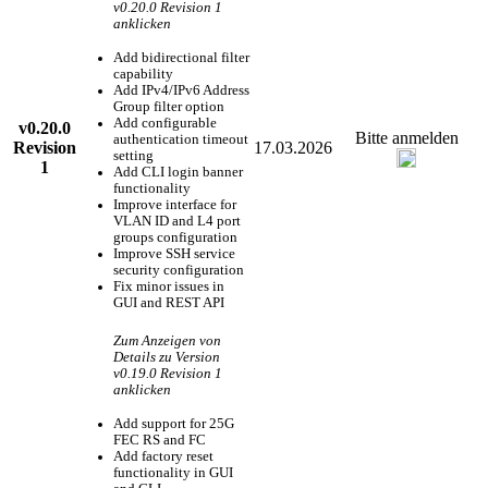
v0.20.0 Revision 1
anklicken
Add bidirectional filter
capability
Add IPv4/IPv6 Address
Group filter option
Add configurable
v0.20.0
Bitte anmelden
authentication timeout
Revision
17.03.2026
setting
1
Add CLI login banner
functionality
Improve interface for
VLAN ID and L4 port
groups configuration
Improve SSH service
security configuration
Fix minor issues in
GUI and REST API
Zum Anzeigen von
Details zu Version
v0.19.0 Revision 1
anklicken
Add support for 25G
FEC RS and FC
Add factory reset
functionality in GUI