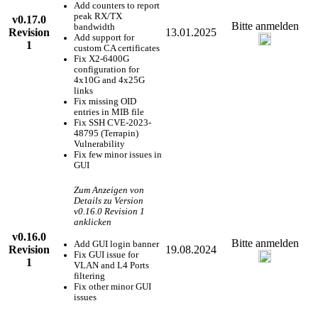
Add counters to report
peak RX/TX
v0.17.0
Bitte anmelden
bandwidth
Revision
13.01.2025
Add support for
1
custom CA certificates
Fix X2-6400G
configuration for
4x10G and 4x25G
links
Fix missing OID
entries in MIB file
Fix SSH CVE-2023-
48795 (Terrapin)
Vulnerability
Fix few minor issues in
GUI
Zum Anzeigen von
Details zu Version
v0.16.0 Revision 1
anklicken
v0.16.0
Bitte anmelden
Add GUI login banner
Revision
19.08.2024
Fix GUI issue for
1
VLAN and L4 Ports
filtering
Fix other minor GUI
issues