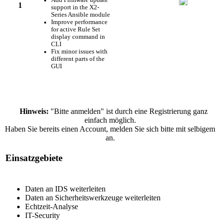
Add Firmware update
1
support in the X2-
Series Ansible module
Improve performance
for active Rule Set
display command in
CLI
Fix minor issues with
different parts of the
GUI
Hinweis:
"Bitte anmelden" ist durch eine Registrierung ganz
einfach möglich.
Haben Sie bereits einen Account, melden Sie sich bitte mit selbigem
an.
Einsatzgebiete
Daten an IDS weiterleiten
Daten an Sicherheitswerkzeuge weiterleiten
Echtzeit-Analyse
IT-Security