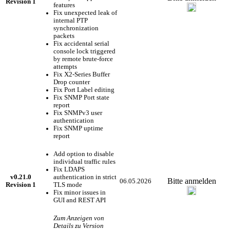
Revision 1
features
Fix unexpected leak of
internal PTP
synchronization
packets
Fix accidental serial
console lock triggered
by remote brute-force
attempts
Fix X2-Series Buffer
Drop counter
Fix Port Label editing
Fix SNMP Port state
report
Fix SNMPv3 user
authentication
Fix SNMP uptime
report
Add option to disable
individual traffic rules
Fix LDAPS
v0.21.0
authentication in strict
Bitte anmelden
06.05.2026
Revision 1
TLS mode
Fix minor issues in
GUI and REST API
Zum Anzeigen von
Details zu Version