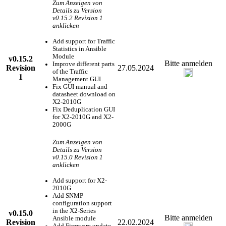
Zum Anzeigen von
Details zu Version
v0.15.2 Revision 1
anklicken
Add support for Traffic
Statistics in Ansible
Module
v0.15.2
Bitte anmelden
Improve different parts
Revision
27.05.2024
of the Traffic
1
Management GUI
Fix GUI manual and
datasheet download on
X2-2010G
Fix Deduplication GUI
for X2-2010G and X2-
2000G
Zum Anzeigen von
Details zu Version
v0.15.0 Revision 1
anklicken
Add support for X2-
2010G
Add SNMP
configuration support
in the X2-Series
v0.15.0
Bitte anmelden
Ansible module
Revision
22.02.2024