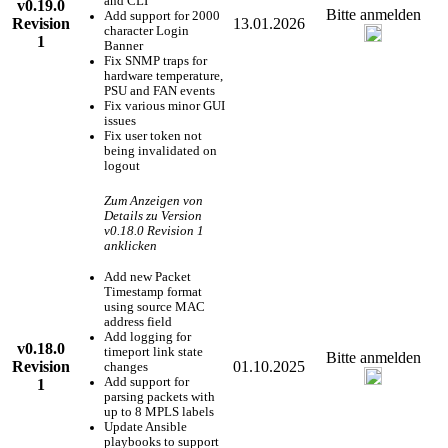
and CLI
v0.19.0
Bitte anmelden
Add support for 2000
Revision
13.01.2026
character Login
1
Banner
Fix SNMP traps for
hardware temperature,
PSU and FAN events
Fix various minor GUI
issues
Fix user token not
being invalidated on
logout
Zum Anzeigen von
Details zu Version
v0.18.0 Revision 1
anklicken
Add new Packet
Timestamp format
using source MAC
address field
Add logging for
v0.18.0
timeport link state
Bitte anmelden
Revision
01.10.2025
changes
Add support for
1
parsing packets with
up to 8 MPLS labels
Update Ansible
playbooks to support