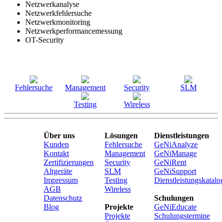
Netzwerkanalyse
Netzwerkfehlersuche
Netzwerkmonitoring
Netzwerkperformancemessung
OT-Security
Fehlersuche
Management
Security
SLM
Testing
Wireless
Über uns
Lösungen
Dienstleistungen
Kunden
Fehlersuche
GeNiAnalyze
Kontakt
Management
GeNiManage
Zertifizierungen
Security
GeNiRent
Altgeräte
SLM
GeNiSupport
Impressum
Testing
Dienstleistungskatalo
AGB
Wireless
Datenschutz
Schulungen
Blog
Projekte
GeNiEducate
Projekte
Schulungstermine