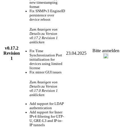
new timestamping
format
Fix SNMPv3 EngineID
persistence over
device reboot
Zum Anzeigen von
Details zu Version
v0.17.2 Revision 1
anklicken
v0.17.2
Bitte anmelden
Fix Time
Revision
23.04.2025
Synchronization Port
1
initialization for
devices using limited
license
Fix minor GUI issues
Zum Anzeigen von
Details zu Version
v0.17.0 Revision 1
anklicken
Add support for LDAP
authentication
Add support for Inner
IPv4 filtering for GTP-
U, GRE-L3 and IP-in-
IP tunnels